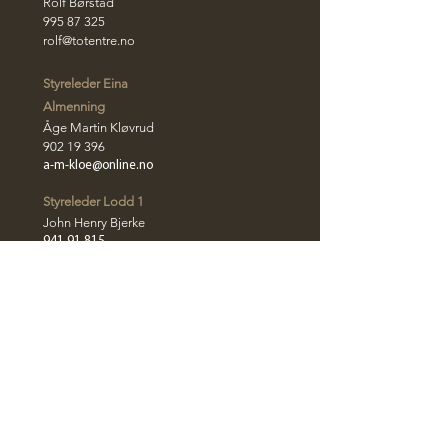
Rolf Børstad
995 87 325
rolf@totentre.no
Styreleder Eina
Almenning
Åge Martin Kløvrud
​902 19 39
6
a-m-kloe@online.no
Styreleder Lodd 1
John Henry Bjerke
​941 91 815
​john-henry@totentre.no
Styreleder Lodd 2
Jon Olav Skaug
951 32 954
john.olav.skaug@gmail.c
om
KONTAKT LODD 3, 4 OG 5