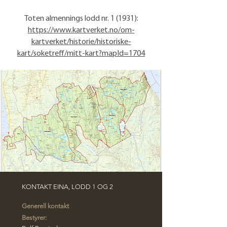
Toten almennings lodd nr. 1 (1931):
https://www.kartverket.no/om-
kartverket/historie/historiske-
kart/soketreff/mitt-kart?mapId=1704
KONTAKT EINA, LODD 1 OG 2
Generell kontakt
Bestyrer: