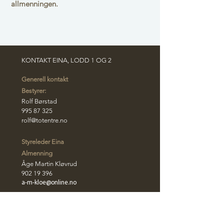
allmenningen.
KONTAKT EINA, LODD 1 OG 2
Generell kontakt
Bestyrer:
Rolf Børstad
995 87 325
rolf@totentre.no
Styreleder Eina
Almenning
Åge Martin Kløvrud
​902 19 39
6
a-m-kloe@online.no
Styreleder Lodd 1
John Henry Bjerke
​941 91 815