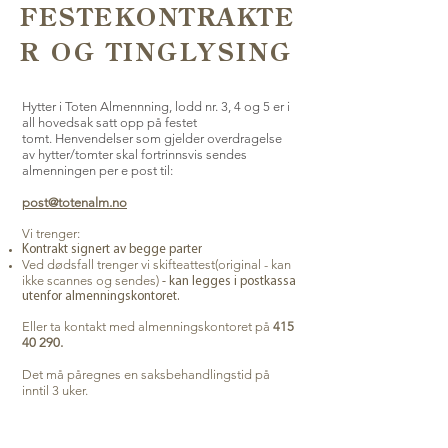
FESTEKONTRAKTE
R OG TINGLYSING
Hytter i Toten Almennning, lodd nr. 3, 4 og 5 er i
all hovedsak satt opp på festet
tomt.
Henvendelser som gjelder overdragelse
av hytter/tomter skal fortrinnsvis sendes
almenningen per e post til:
post@totenalm.no
Vi trenger:
Kontrakt signert av begge parter
Ved dødsfall trenger vi skiftea
ttest(original - kan
ikke scannes og sendes)
- kan legges i postkassa
utenfor almenningskontoret.
Eller ta kontakt med almenningsk
ontoret på
415
40 290
.
Det må påregnes en saksbehandlingstid på
inntil 3 uker.